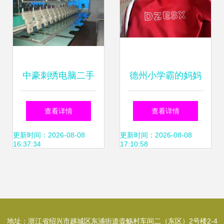
中豪刺绣电脑二手
德州小学霸的妈妈
机交易市场-广州市
们为何都在寻找“绣
查看详情
查看详情
增城新塘汇美工业
自己学校”校徽？以
更新时间：2026-08-08
更新时间：2026-08-08
16:37:34
17:10:58
区-绣花机械。进口
儿甲为中心的定制
田岛。百灵达。韩
大揭秘
地址：浙江省绍兴市越城区东浦街道壶觞村车间二（东区）2号楼2-4